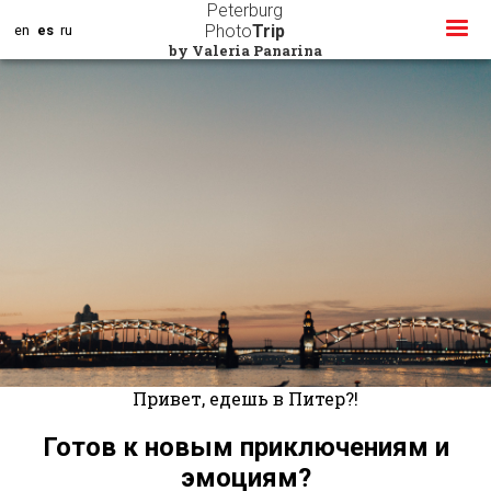
Pasar
Peterburg
al
Photo
Trip
en
es
ru
contenido
by Valeria Panarina
principal
Привет, едешь в Питер?!
Готов к новым приключениям и
эмоциям?